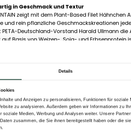
igartig in Geschmack und Textur
TAIN zeigt mit dem Plant-Based Filet Hähnchen Art
e und rein pflanzliche Geschmackskreationen jede
t PETA-Deutschland-Vorstand Harald Ullmann die 
 auf Basis von Weizen-, Soja- und Erbsenprotein is
hnchenbrust nachempfunden – und kommt dem Ori
ur und Optik sehr nah. Es kann sowohl in der Pfan
itet werden.
Details
t Start-up als Vorbild für die Branche
ierschutzorganisation ist für THE GREEN MOUNTAIN
Cookies
es außergewöhnlichen Produkts. Die Manufaktur si
nhalte und Anzeigen zu personalisieren, Funktionen für soziale
e bestätigt. PETA-Vorstand Harald Ullmann: „Eine 
Website zu analysieren. Außerdem geben wir Informationen zu I
ist gut für die Tiere, die Menschen und die Umwelt
r soziale Medien, Werbung und Analysen weiter. Unsere Partner
ere Unternehmen der Lebensmittelbranche diesem
 Daten zusammen, die Sie ihnen bereitgestellt haben oder die s
en Beispiel folgen werden und ihr Sortiment eben
n.