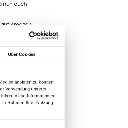
d nun auch
e auf Amazon
Produkten
sere Manufaktur
hritt in
Über Cookies
ass wir nun auch
.
 (auch Prime
 Medien anbieten zu können
es Prime-
hrer Verwendung unserer
gebieten zur
 führen diese Informationen
ie im Rahmen Ihrer Nutzung