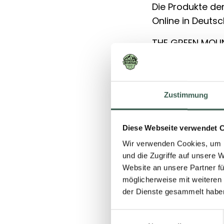
Die Produkte de
Online in Deutsc
THE GREEN MOUN
Fresh und bei Ve
können nun noch
macht mit der Z
Zustimmung
Richtung Genuss
in Deutschland 
Diese Webseite verwendet 
Bestellungen be
Wir verwenden Cookies, um I
Student-Mitglie
und die Zugriffe auf unsere 
Mitglieds hinzug
Website an unsere Partner fü
Verfügung.
möglicherweise mit weiteren
der Dienste gesammelt habe
Einwilligungsauswahl