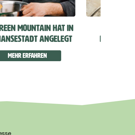
REEN MOUNTAIN HAT IN
SCHWEIZE
HANSESTADT ANGELEGT
MANUFAKT
BERLINER
Mehr erfahren
Mehr e
esse