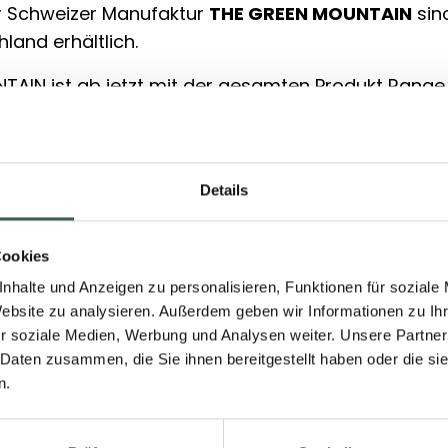
r Schweizer Manufaktur
THE GREEN MOUNTAIN
sin
hland erhältlich.
TAIN ist ab jetzt mit der gesamten Produkt Rang
livery erhältlich. Die Fans von feinen Plant-based 
 einfacher bei THE GREEN MOUNTAIN zugreifen. Un
usammenarbeit mit Online-Shops einen weiteren Sc
Details
, Innovation und Nachhaltigkeit. Wir freuen uns, d
unsere Produkte online zugänglich machen können
Cookies
i Amazon Fresh stehen Amazon Prime-Mitgliedern
nhalte und Anzeigen zu personalisieren, Funktionen für soziale
dern und Personen, die dem Amazon-Haushalt ein
Website zu analysieren. Außerdem geben wir Informationen zu I
efügt wurden) in allen berechtigten Postleitzahlen
r soziale Medien, Werbung und Analysen weiter. Unsere Partner
 Daten zusammen, die Sie ihnen bereitgestellt haben oder die s
n.